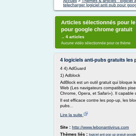
Accueil
>
Thèmes & articles : logiciel a
telecharger logiciel anti pub pour goo
Articles sélectionnés pour le
pour google chrome gratuit
4 articles
→
Aucune vidéo sélectionnée pour ce thème
4 logiciels anti-pubs gratuits l
4 4) AdGuard
1) Adblock
AdBlock est un outil gratuit qui bloque 
Web (Les navigateurs compatibles pise
Chrome, Opera, et Safari»). Il capable 
Il est efficace contre les pop-up, les bl
pubs...
Lire la suite
Site :
http://www.lebonantivirus.com
Thèmes liés :
logiciel anti pop up gratuit goog