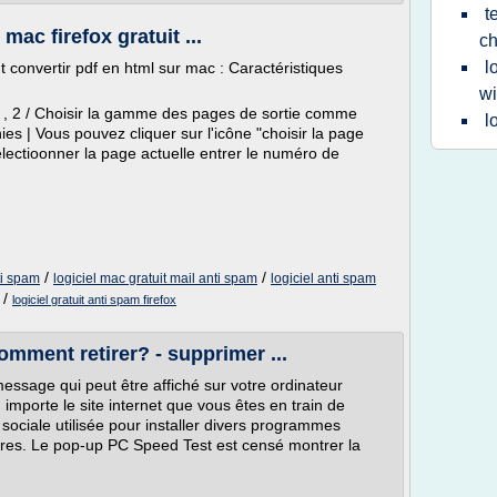
t
mac firefox gratuit ...
c
l
t convertir pdf en html sur mac : Caractéristiques
w
ml , 2 / Choisir la gamme des pages de sortie comme
l
es | Vous pouvez cliquer sur l'icône "choisir la page
lectioonner la page actuelle entrer le numéro de
/
/
ti spam
logiciel mac gratuit mail anti spam
logiciel anti spam
/
logiciel gratuit anti spam firefox
mment retirer? - supprimer ...
ssage qui peut être affiché sur votre ordinateur
importe le site internet que vous êtes en train de
e sociale utilisée pour installer divers programmes
oires. Le pop-up PC Speed Test est censé montrer la