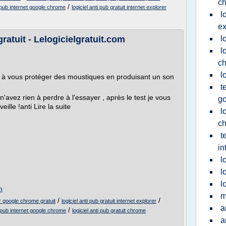
c
/
i pub internet google chrome
logiciel anti pub gratuit internet explorer
l
ex
ratuit - Lelogicielgratuit.com
l
l
c
l
ert à vous protéger des moustiques en produisant un son
t
'avez rien à perdre à l'essayer , après le test je vous
g
ille !anti Lire la suite
l
c
t
in
l
l
l
m
m
/
/
ur google chrome gratuit
logiciel anti pub gratuit internet explorer
a
/
ti pub internet google chrome
logiciel anti pub gratuit chrome
a