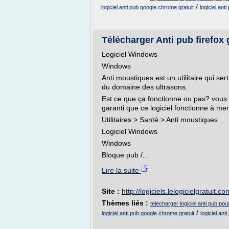
/
logiciel anti pub google chrome gratuit
logiciel ant
Télécharger Anti pub firefox g
Logiciel Windows
Windows
Anti moustiques est un utilitaire qui s
du domaine des ultrasons.
Est ce que ça fonctionne ou pas? vous n
garanti que ce logiciel fonctionne à merve
Utilitaires > Santé > Anti moustiques
Logiciel Windows
Windows
Bloque pub /...
Lire la suite
Site :
http://logiciels.lelogicielgratuit.co
Thèmes liés :
telecharger logiciel anti pub po
/
logiciel anti pub google chrome gratuit
logiciel an