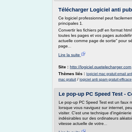
Télécharger Logiciel anti pub 
Ce logiciel professionnel peut facilemen
principales 1.
Convertir les fichiers pdf en format ht
toutes les pages et vos pages autodéfini
actuelle comme page de sortie" pour sé
page...
Lire la suite
Site :
http://logiciel.quetelecharger.com
Thèmes liés :
logiciel mac gratuit email an
/
mac gratuit
logiciel anti spam gratuit efficace
Le pop-up PC Speed Test - Co
Le pop-up PC Speed Test est un faux me
lorsque vous naviguez sur internet, peu 
visiter. C'est une technique d'ingénieri
indésirables sur des ordinateurs aléat
vitesse actuelle de votre...