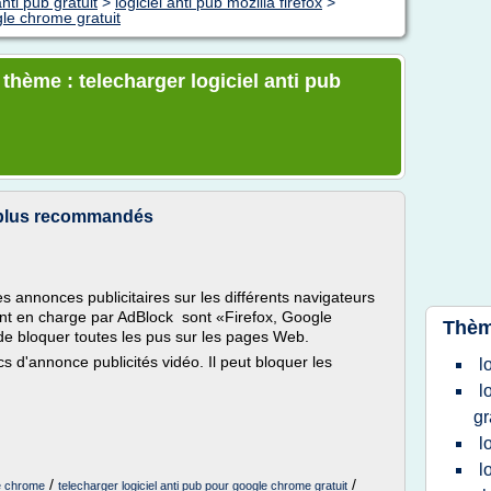
nti pub gratuit
>
logiciel anti pub mozilla firefox
>
gle chrome gratuit
 thème : telecharger logiciel anti pub
es plus recommandés
les annonces publicitaires sur les différents navigateurs
nt en charge par AdBlock sont «Firefox, Google
Thèm
de bloquer toutes les pus sur les pages Web.
ocs d'annonce publicités vidéo. Il peut bloquer les
l
l
gr
l
l
/
/
le chrome
telecharger logiciel anti pub pour google chrome gratuit