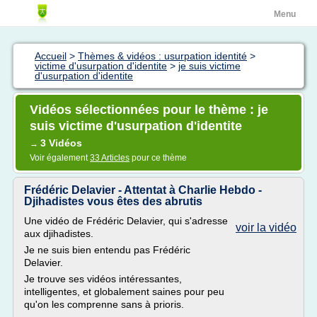
Menu
Accueil
>
Thèmes & vidéos : usurpation identité
>
victime d'usurpation d'identite
>
je suis victime
d'usurpation d'identite
Vidéos sélectionnées pour le thème : je
suis victime d'usurpation d'identite
3 Vidéos
→
Voir également
33 Articles
pour ce thème
Frédéric Delavier - Attentat à Charlie Hebdo -
Djihadistes vous êtes des abrutis
Une vidéo de Frédéric Delavier, qui s'adresse
voir la vidéo
aux djihadistes.
Je ne suis bien entendu pas Frédéric
Delavier.
Je trouve ses vidéos intéressantes,
intelligentes, et globalement saines pour peu
qu'on les comprenne sans à prioris.