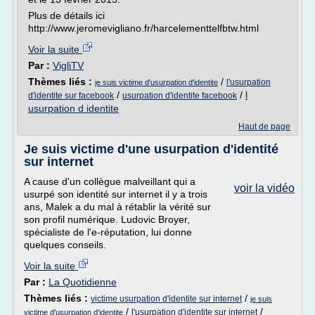
Plus de détails ici
http://www.jeromevigliano.fr/harcelementtelfbtw.html
Voir la suite
Par :
VigliTV
Thèmes liés :
/
l'usurpation
je suis victime d'usurpation d'identite
/
/
l
d'identite sur facebook
usurpation d'identite facebook
usurpation d identite
Haut de page
Je suis victime d'une usurpation d'identité
sur internet
A cause d'un collègue malveillant qui a
voir la vidéo
usurpé son identité sur internet il y a trois
ans, Malek a du mal à rétablir la vérité sur
son profil numérique. Ludovic Broyer,
spécialiste de l'e-réputation, lui donne
quelques conseils.
Voir la suite
Par :
La Quotidienne
Thèmes liés :
/
victime usurpation d'identite sur internet
je suis
/
/
l'usurpation d'identite sur internet
victime d'usurpation d'identite