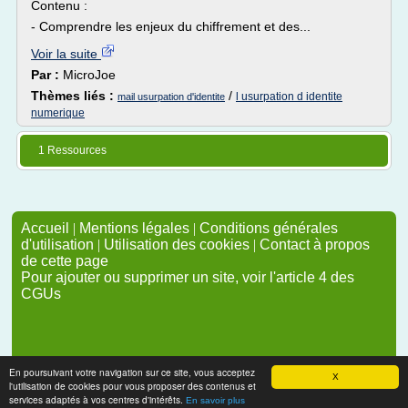
Contenu :
- Comprendre les enjeux du chiffrement et des...
Voir la suite
Par :
MicroJoe
Thèmes liés :
/
l usurpation d identite
mail usurpation d'identite
numerique
1 Ressources
Accueil
|
Mentions légales
|
Conditions générales
d'utilisation
|
Utilisation des cookies
|
Contact à propos
de cette page
Pour ajouter ou supprimer un site, voir l'article 4 des
CGUs
En poursuivant votre navigation sur ce site, vous acceptez
X
l'utilisation de cookies pour vous proposer des contenus et
services adaptés à vos centres d'intérêts.
En savoir plus