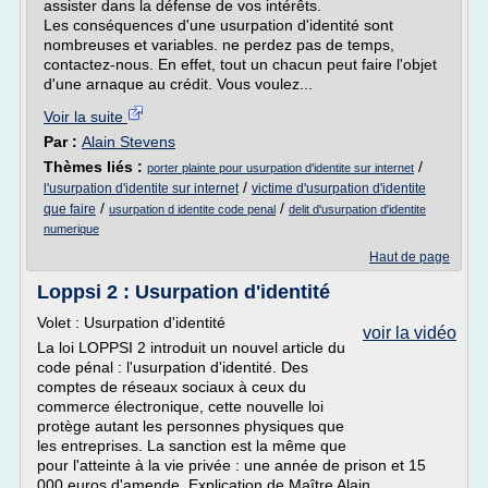
assister dans la défense de vos intérêts.
Les conséquences d'une usurpation d'identité sont
nombreuses et variables. ne perdez pas de temps,
contactez-nous. En effet, tout un chacun peut faire l'objet
d'une arnaque au crédit. Vous voulez...
Voir la suite
Par :
Alain Stevens
Thèmes liés :
/
porter plainte pour usurpation d'identite sur internet
/
l'usurpation d'identite sur internet
victime d'usurpation d'identite
/
/
que faire
usurpation d identite code penal
delit d'usurpation d'identite
numerique
Haut de page
Loppsi 2 : Usurpation d'identité
Volet : Usurpation d'identité
voir la vidéo
La loi LOPPSI 2 introduit un nouvel article du
code pénal : l'usurpation d'identité. Des
comptes de réseaux sociaux à ceux du
commerce électronique, cette nouvelle loi
protège autant les personnes physiques que
les entreprises. La sanction est la même que
pour l'atteinte à la vie privée : une année de prison et 15
000 euros d'amende. Explication de Maître Alain