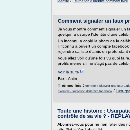
/
identite
usurpation d identite comment faire
Comment signaler un faux pr
Je vous montre comment signaler un f
quelqun a usurpé l'identité d'une célébr
Un inconnu a copié la photo de la célè
l'inconnu a ouvert un compte facebook e
rejoindre sa liste d'amis en prétendant q
Vous allez voir qu'une fois vu quoi fair
profils même s'il ne s'agit pas de célébr
Voir la suite
Par :
Anita
Thèmes liés :
comment signaler une usurpatio
/
l usurpa
exemple usurpation d'identite facebook
Toute une histoire : Usurpati
contrôle de sa vie ? - REPLA
Abonnez-vous pour ne rien rater des n
http://bit.ly/YouTubeTUH