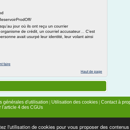
rod
eservoirProdOff/
squ’au jour où ils ont reçu un courrier
’un organisme de crédit, un courriel accusateur… C’est
rsonne avait usurpé leur identité, leur volant ainsi
t faire
Haut de page
 générales d'utilisation
|
Utilisation des cookies
|
Contact à pro
r l'article 4 des CGUs
tez l'utilisation de cookies pour vous proposer des contenu