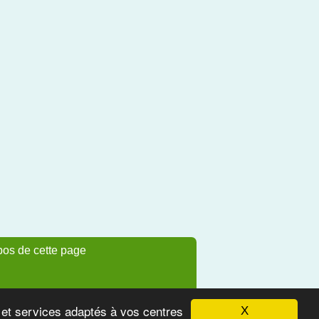
pos de cette page
s et services adaptés à vos centres
X