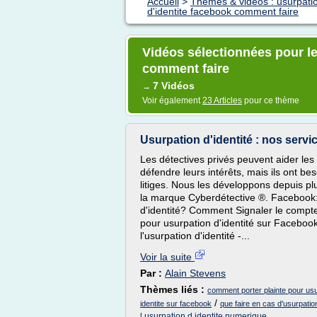
Accueil
>
Thèmes & vidéos : usurpatio
d'identite facebook comment faire
Vidéos sélectionnées pour le
comment faire
7 Vidéos
→
Voir également
23 Articles
pour ce thème
Usurpation d'identité : nos servi
Les détectives privés peuvent aider les 
défendre leurs intérêts, mais ils ont be
litiges. Nous les développons depuis pl
la marque Cyberdétective ®. Facebook:
d'identité? Comment Signaler le compte
pour usurpation d'identité sur Facebo
l'usurpation d'identité -...
Voir la suite
Par :
Alain Stevens
Thèmes liés :
comment porter plainte pour usu
/
identite sur facebook
que faire en cas d'usurpatio
l usurpation d identite numerique