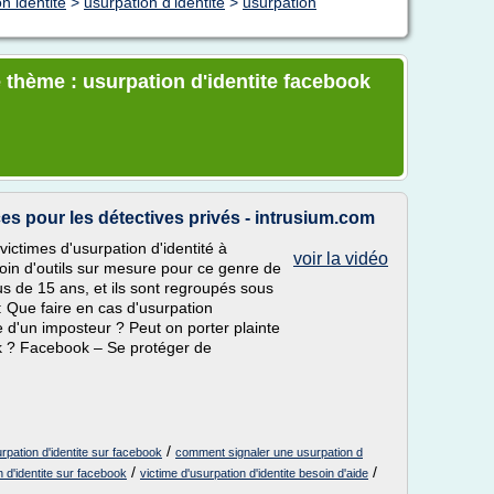
n identité
>
usurpation d'identite
>
usurpation
 thème : usurpation d'identite facebook
ces pour les détectives privés - intrusium.com
victimes d'usurpation d'identité à
voir la vidéo
soin d'outils sur mesure pour ce genre de
us de 15 ans, et ils sont regroupés sous
 Que faire en cas d'usurpation
 d'un imposteur ? Peut on porter plainte
ok ? Facebook – Se protéger de
/
rpation d'identite sur facebook
comment signaler une usurpation d
/
/
n d'identite sur facebook
victime d'usurpation d'identite besoin d'aide