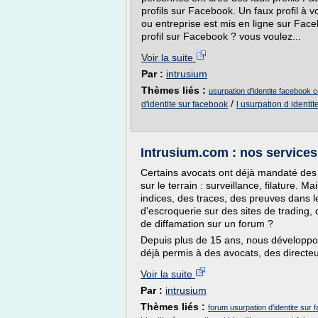
profils sur Facebook. Un faux profil à v
ou entreprise est mis en ligne sur Fac
profil sur Facebook ? vous voulez...
Voir la suite
Par :
intrusium
Thèmes liés :
usurpation d'identite facebook 
/
d'identite sur facebook
l usurpation d identi
Intrusium.com : nos services
Certains avocats ont déjà mandaté des
sur le terrain : surveillance, filature. 
indices, des traces, des preuves dans le
d'escroquerie sur des sites de trading,
de diffamation sur un forum ?
Depuis plus de 15 ans, nous développon
déjà permis à des avocats, des directeur
Voir la suite
Par :
intrusium
Thèmes liés :
forum usurpation d'identite sur