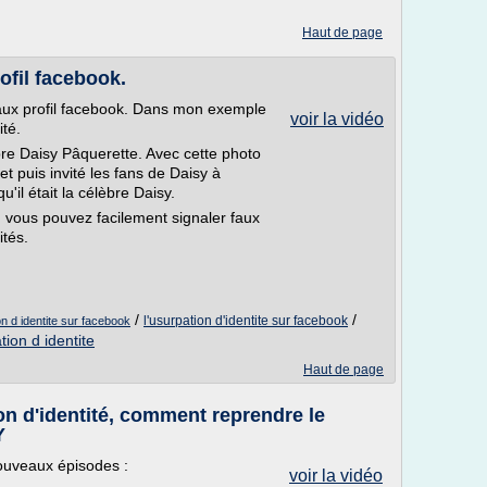
Haut de page
ofil facebook.
aux profil facebook. Dans mon exemple
voir la vidéo
ité.
bre Daisy Pâquerette. Avec cette photo
t puis invité les fans de Daisy à
u'il était la célèbre Daisy.
e, vous pouvez facilement signaler faux
ités.
/
/
l'usurpation d'identite sur facebook
n d identite sur facebook
tion d identite
Haut de page
on d'identité, comment reprendre le
Y
ouveaux épisodes :
voir la vidéo