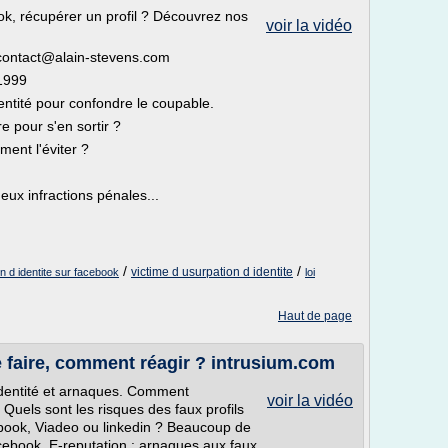
, récupérer un profil ? Découvrez nos
voir la vidéo
 contact@alain-stevens.com
 1999
entité pour confondre le coupable.
re pour s'en sortir ?
ment l'éviter ?
ux infractions pénales...
/
/
victime d usurpation d identite
 d identite sur facebook
loi
Haut de page
 faire, comment réagir ? intrusium.com
identité et arnaques. Comment
voir la vidéo
els sont les risques des faux profils
ook, Viadeo ou linkedin ? Beaucoup de
cebook. E-reputation : arnaques aux faux