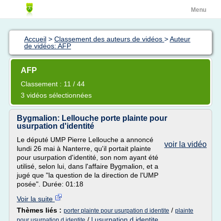
Menu
Accueil
>
Classement des auteurs de vidéos
>
Auteur
de vidéos: AFP
AFP
Classement : 11 / 44
3 vidéos sélectionnées
Bygmalion: Lellouche porte plainte pour
usurpation d'identité
Le député UMP Pierre Lellouche a annoncé
voir la vidéo
lundi 26 mai à Nanterre, qu'il portait plainte
pour usurpation d'identité, son nom ayant été
utilisé, selon lui, dans l'affaire Bygmalion, et a
jugé que "la question de la direction de l'UMP
posée". Durée: 01:18
Voir la suite
Thèmes liés :
/
porter plainte pour usurpation d identite
plainte
/
l usurpation d identite
pour usurpation d identite