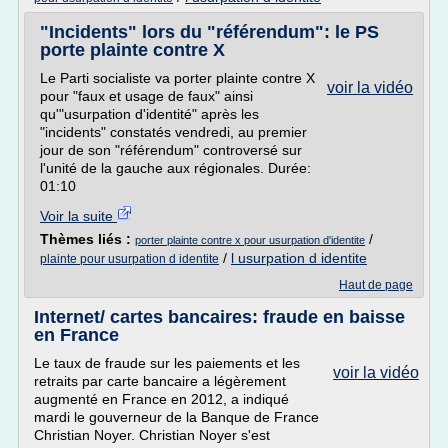
"Incidents" lors du "référendum": le PS
porte plainte contre X
Le Parti socialiste va porter plainte contre X
voir la vidéo
pour "faux et usage de faux" ainsi
qu'"usurpation d'identité" après les
"incidents" constatés vendredi, au premier
jour de son "référendum" controversé sur
l'unité de la gauche aux régionales. Durée:
01:10
Voir la suite
Thèmes liés :
/
porter plainte contre x pour usurpation d'identite
/
l usurpation d identite
plainte pour usurpation d identite
Haut de page
Internet/ cartes bancaires: fraude en baisse
en France
Le taux de fraude sur les paiements et les
voir la vidéo
retraits par carte bancaire a légèrement
augmenté en France en 2012, a indiqué
mardi le gouverneur de la Banque de France
Christian Noyer. Christian Noyer s'est