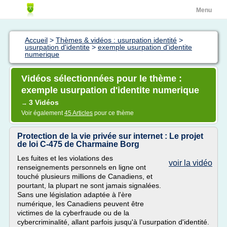
Menu
Accueil
>
Thèmes & vidéos : usurpation identité
>
usurpation d'identite
>
exemple usurpation d'identite
numerique
Vidéos sélectionnées pour le thème :
exemple usurpation d'identite numerique
3 Vidéos
→
Voir également
45 Articles
pour ce thème
Protection de la vie privée sur internet : Le projet
de loi C-475 de Charmaine Borg
Les fuites et les violations des
voir la vidéo
renseignements personnels en ligne ont
touché plusieurs millions de Canadiens, et
pourtant, la plupart ne sont jamais signalées.
Sans une législation adaptée à l'ère
numérique, les Canadiens peuvent être
victimes de la cyberfraude ou de la
cybercriminalité, allant parfois jusqu'à l'usurpation d'identité.