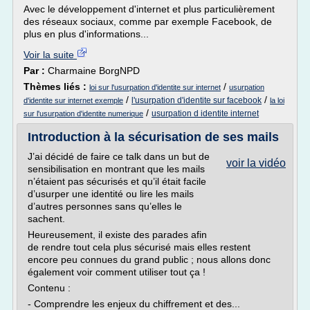
Avec le développement d'internet et plus particulièrement
des réseaux sociaux, comme par exemple Facebook, de
plus en plus d'informations...
Voir la suite
Par :
Charmaine BorgNPD
Thèmes liés :
/
loi sur l'usurpation d'identite sur internet
usurpation
/
/
l'usurpation d'identite sur facebook
d'identite sur internet exemple
la loi
/
usurpation d identite internet
sur l'usurpation d'identite numerique
Introduction à la sécurisation de ses mails
J’ai décidé de faire ce talk dans un but de
voir la vidéo
sensibilisation en montrant que les mails
n’étaient pas sécurisés et qu’il était facile
d’usurper une identité ou lire les mails
d’autres personnes sans qu’elles le
sachent.
Heureusement, il existe des parades afin
de rendre tout cela plus sécurisé mais elles restent
encore peu connues du grand public ; nous allons donc
également voir comment utiliser tout ça !
Contenu :
- Comprendre les enjeux du chiffrement et des...