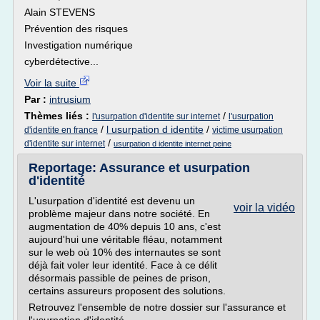
Alain STEVENS
Prévention des risques
Investigation numérique
cyberdétective...
Voir la suite
Par :
intrusium
Thèmes liés :
/
l'usurpation d'identite sur internet
l'usurpation
/
l usurpation d identite
/
d'identite en france
victime usurpation
/
d'identite sur internet
usurpation d identite internet peine
Reportage: Assurance et usurpation
d'identité
L'usurpation d'identité est devenu un
voir la vidéo
problème majeur dans notre société. En
augmentation de 40% depuis 10 ans, c'est
aujourd'hui une véritable fléau, notamment
sur le web où 10% des internautes se sont
déjà fait voler leur identité. Face à ce délit
désormais passible de peines de prison,
certains assureurs proposent des solutions.
Retrouvez l'ensemble de notre dossier sur l'assurance et