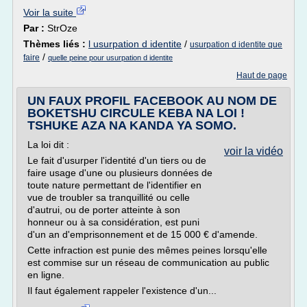
Voir la suite
Par :
StrOze
Thèmes liés :
l usurpation d identite
/
usurpation d identite que
/
faire
quelle peine pour usurpation d identite
Haut de page
UN FAUX PROFIL FACEBOOK AU NOM DE
BOKETSHU CIRCULE KEBA NA LOI !
TSHUKE AZA NA KANDA YA SOMO.
La loi dit :
voir la vidéo
Le fait d'usurper l'identité d'un tiers ou de
faire usage d'une ou plusieurs données de
toute nature permettant de l'identifier en
vue de troubler sa tranquillité ou celle
d'autrui, ou de porter atteinte à son
honneur ou à sa considération, est puni
d'un an d'emprisonnement et de 15 000 € d'amende.
Cette infraction est punie des mêmes peines lorsqu'elle
est commise sur un réseau de communication au public
en ligne.
Il faut également rappeler l'existence d'un...