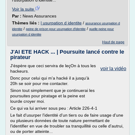
l'usurpation d'identité...
Voir la suite
Par :
News Assurances
Thèmes liés :
l usurpation d identite
/
assurance usurpation d
/
/
identite
peine de prison pour usurpation d'identite
quelle peine pour
usurpation d identite
Haut de page
J'AI ETE HACK ... | Poursuite lancé contre le
pirateur
J'éspère que ceci servira de leçOn à tous les
voir la vidéo
hackeurs.
Donc pour celui qui m'a hacké il a jusqu'à
20h se soir pour me contacter.
Sinon tout simplement que je continuerai les
poursuites pour piratage et la peine est
lourde croyer moi.
Ce qui va lui arriver sous peu : Article 226-4-1
Le fait d'usurper l'identité d'un tiers ou de faire usage d'une
ou plusieurs données de toute nature permettant de
l'identifier en vue de troubler sa tranquillité ou celle d'autrui,
ou de porter atteinte...