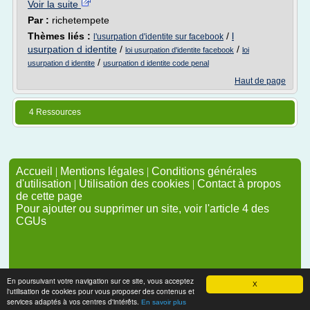
Voir la suite
Par :
richetempete
Thèmes liés :
/
l
l'usurpation d'identite sur facebook
usurpation d identite
/
/
loi usurpation d'identite facebook
loi
/
usurpation d identite
usurpation d identite code penal
Haut de page
4 Ressources
Accueil
|
Mentions légales
|
Conditions générales
d'utilisation
|
Utilisation des cookies
|
Contact à propos
de cette page
Pour ajouter ou supprimer un site, voir l'article 4 des
CGUs
En poursuivant votre navigation sur ce site, vous acceptez
X
l'utilisation de cookies pour vous proposer des contenus et
services adaptés à vos centres d'intérêts.
En savoir plus