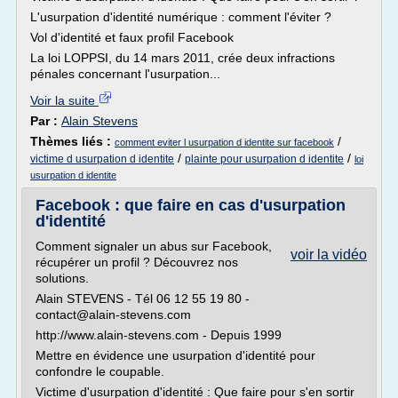
L'usurpation d'identité numérique : comment l'éviter ?
Vol d'identité et faux profil Facebook
La loi LOPPSI, du 14 mars 2011, crée deux infractions
pénales concernant l'usurpation...
Voir la suite
Par :
Alain Stevens
Thèmes liés :
/
comment eviter l usurpation d identite sur facebook
/
/
victime d usurpation d identite
plainte pour usurpation d identite
loi
usurpation d identite
Facebook : que faire en cas d'usurpation
d'identité
Comment signaler un abus sur Facebook,
voir la vidéo
récupérer un profil ? Découvrez nos
solutions.
Alain STEVENS - Tél 06 12 55 19 80 -
contact@alain-stevens.com
http://www.alain-stevens.com - Depuis 1999
Mettre en évidence une usurpation d'identité pour
confondre le coupable.
Victime d'usurpation d'identité : Que faire pour s'en sortir