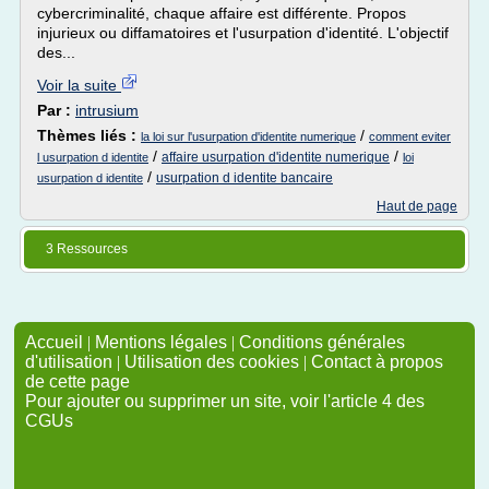
cybercriminalité, chaque affaire est différente. Propos
injurieux ou diffamatoires et l'usurpation d'identité. L'objectif
des...
Voir la suite
Par :
intrusium
Thèmes liés :
/
la loi sur l'usurpation d'identite numerique
comment eviter
/
/
affaire usurpation d'identite numerique
l usurpation d identite
loi
/
usurpation d identite bancaire
usurpation d identite
Haut de page
3 Ressources
Accueil
|
Mentions légales
|
Conditions générales
d'utilisation
|
Utilisation des cookies
|
Contact à propos
de cette page
Pour ajouter ou supprimer un site, voir l'article 4 des
CGUs