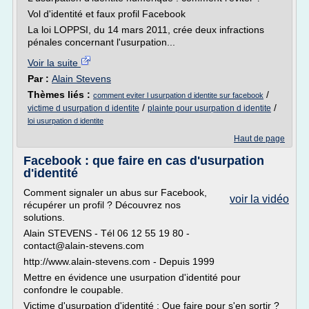
Vol d'identité et faux profil Facebook
La loi LOPPSI, du 14 mars 2011, crée deux infractions
pénales concernant l'usurpation...
Voir la suite
Par :
Alain Stevens
Thèmes liés :
/
comment eviter l usurpation d identite sur facebook
/
/
victime d usurpation d identite
plainte pour usurpation d identite
loi usurpation d identite
Haut de page
Facebook : que faire en cas d'usurpation
d'identité
Comment signaler un abus sur Facebook,
voir la vidéo
récupérer un profil ? Découvrez nos
solutions.
Alain STEVENS - Tél 06 12 55 19 80 -
contact@alain-stevens.com
http://www.alain-stevens.com - Depuis 1999
Mettre en évidence une usurpation d'identité pour
confondre le coupable.
Victime d'usurpation d'identité : Que faire pour s'en sortir ?