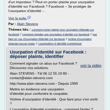
d'un imposteur ? Peut on porter plainte pour usurpation
d'identité sur Facebook ? Facebook – Se protéger de
l'usurpation d'identité -...
Voir la suite
Par :
Alain Stevens
Thèmes liés :
comment porter plainte pour usurpation d'identite sur
/
/
facebook
comment signaler une usurpation d identite sur facebook
que
/
faire en cas d'usurpation d'identite sur facebook
victime d'usurpation
/
l usurpation d identite numerique
d'identite besoin d'aide
Usurpation d'identité sur Facebook :
déposer plainte, identifier
Comment signaler un abus sur Facebook ?
voir la vidéo
Découvrez nos solutions.
Alain STEVENS - Tél 06 12 55 19 80 -
contact@alain-stevens.com
http://www.alain-stevens.com - Depuis 1999
Mettre en évidence une usurpation
d'identité pour confondre le coupable.
Victime d'usurpation d'identité : Que faire pour s'en sortir
?
L'usurpation d'identité numérique : comment l'éviter ?