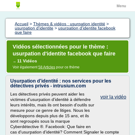
Menu
Accueil
>
Thèmes & vidéos : usurpation identité
>
usurpation d'identite
>
usurpation d'identite facebook
que faire
Vidéos sélectionnées pour le thème :
usurpation d'identite facebook que faire
11 Vidéos
→
Voir également
58 Articles
pour ce thème
Usurpation d'identité : nos services pour les
détectives privés - intrusium.com
Les détectives privés peuvent aider les
voir la vidéo
victimes d'usurpation d'identité à défendre
leurs intérêts, mais ils ont besoin d'outils sur
mesure pour ce genre de litiges. Nous les
développons depuis plus de 15 ans, et ils
sont regroupés sous la marque
Cyberdétective ®. Facebook: Que faire en
cas d'usurpation d'identité? Comment Signaler le compte