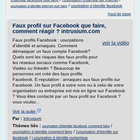
d'identite facebook que faire
l'usurpation d'identite sur internet
/
usurpation d identite facebook
usurpation d identite internet que faire
Haut de page
Faux profil sur Facebook que faire,
comment réagir ? intrusium.com
Faux profils Facebook : usurpations
voir la vidéo
d'identité et arnaques. Comment
démasquer un faux compte Facebook?
Quels sont les risques des faux profils pour
les réseaux sociaux comme Facebook,
Viadeo ou linkedin ? Beaucoup de
personnes ont créé des faux profils
Facebook. E-reputation : arnaques aux faux profils sur
Facebook. Un faux profil à votre nom ou à celui de votre
organisation ou entreprise est mis en ligne sur Facebook
? Vous êtes contacté par un faux profil sur Facebook ?
vous voulez...
Voir la suite
Par :
intrusium
Thèmes liés :
/
usurpation d'identite facebook comment faire
/
usurpation d identite comment faire
l'usurpation d'identite sur
/
facebook
l usurpation d identite numerique