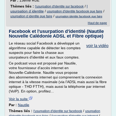
Par :
13ème RUE
Thèmes liés :
/
l
l'usurpation d'identite sur facebook
usurpation d identite
/
/
usurpation d'identite facebook que faire
/
usurpation d identite que faire
usurpation identite facebook que faire
Haut de page
Facebook et l'usurpation d'identité (Nautile
Nouvelle Calédonie ADSL et Fibre optique)
Le réseau social Facebook a développé un
voir la vidéo
algorithme capable de détecter les comptes
suspects pour faire la chasse aux
usurpateurs d'identité et aux faux comptes.
Ce podcast vous est proposé par Nautile,
votre fournisseur d'accès internet en
Nouvelle-Calédonie. Nautile vous propose
des abonnements internet qui comprennent la connexion
internet à la vitesse maximale (via l'ADSL mais aussi la fibre
optique - THD FTTH), mais aussi la téléphonie par internet
(VoIP). En option, profitez...
Voir la suite
Par :
Nautile
Thèmes liés :
/
l'usurpation d'identite sur facebook
usurpation
/
/