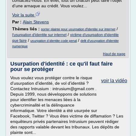
contactez-nous. En effet, tout un chacun peut faire l'objet
d'une arnaque au crédit. Vous voulez...
Voir la suite
Par :
Alain Stevens
Thèmes liés :
/
porter plainte pour usurpation d'identite sur internet
/
l'usurpation d'identite sur internet
victime d'usurpation d'identite
/
/
que faire
usurpation d identite code penal
delit d'usurpation d'identite
numerique
Haut de page
Usurpation d'identité : ce qu'il faut faire
pour se protéger
Vous voulez vous protéger contre le risque
voir la vidéo
d'usurpation d'identité, de vol d'identité ?
Contactez Intrusium : intrusium@gmail.com .
Depuis 1999, nous développons de solutions
pour identifier les menaces liées à la
cybercriminalité et la délinquance
informatique. Votre identité a été usurpée sur
Facebook, Twitter ? Vous êtes victime de diffamation ? Les
enquêteurs privés partenaires Intrusium peuvent rédiger
des rapports valable devant les tribunaux. Les dépôts de
plainte sont...