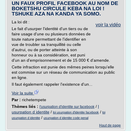
UN FAUX PROFIL FACEBOOK AU NOM DE
BOKETSHU CIRCULE KEBA NA LOI !
TSHUKE AZA NA KANDA YA SOMO.
La loi dit :
voir la vidéo
Le fait d'usurper l'identité d'un tiers ou de
faire usage d'une ou plusieurs données de
toute nature permettant de l'identifier en
vue de troubler sa tranquillité ou celle
d'autrui, ou de porter atteinte à son
honneur ou à sa considération, est puni
d'un an d'emprisonnement et de 15 000 € d'amende.
Cette infraction est punie des mêmes peines lorsqu'elle
est commise sur un réseau de communication au public
en ligne.
Il faut également rappeler l'existence d'un...
Voir la suite
Par :
richetempete
Thèmes liés :
/
l
l'usurpation d'identite sur facebook
usurpation d identite
/
/
loi usurpation d'identite facebook
loi
/
usurpation d identite
usurpation d identite code penal
Haut de page