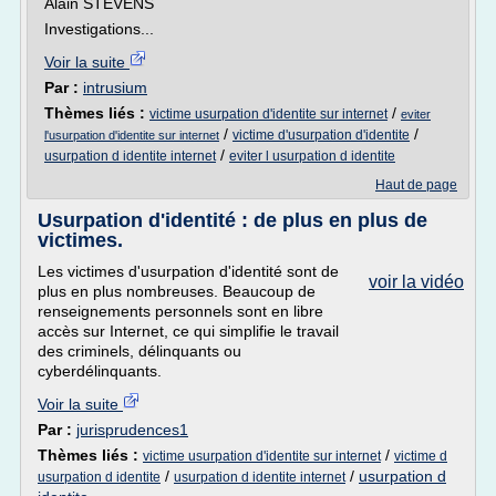
Alain STEVENS
Investigations...
Voir la suite
Par :
intrusium
Thèmes liés :
/
victime usurpation d'identite sur internet
eviter
/
/
victime d'usurpation d'identite
l'usurpation d'identite sur internet
/
usurpation d identite internet
eviter l usurpation d identite
Haut de page
Usurpation d'identité : de plus en plus de
victimes.
Les victimes d'usurpation d'identité sont de
voir la vidéo
plus en plus nombreuses. Beaucoup de
renseignements personnels sont en libre
accès sur Internet, ce qui simplifie le travail
des criminels, délinquants ou
cyberdélinquants.
Voir la suite
Par :
jurisprudences1
Thèmes liés :
/
victime usurpation d'identite sur internet
victime d
/
/
usurpation d
usurpation d identite
usurpation d identite internet