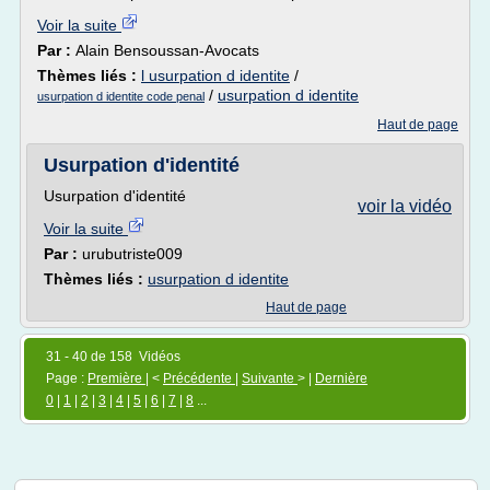
Voir la suite
Par :
Alain Bensoussan-Avocats
Thèmes liés :
l usurpation d identite
/
/
usurpation d identite
usurpation d identite code penal
Haut de page
Usurpation d'identité
Usurpation d'identité
voir la vidéo
Voir la suite
Par :
urubutriste009
Thèmes liés :
usurpation d identite
Haut de page
31 - 40 de 158 Vidéos
Page :
Première
| <
Précédente
|
Suivante
> |
Dernière
0
|
1
|
2
|
3
|
4
|
5
|
6
|
7
|
8
...