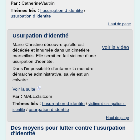
Par :
CatherineVautrin
Thèmes liés :
l usurpation d identite
/
usurpation d identite
Haut de page
Usurpation d'identité
Marie-Christine découvre qu'elle est
voir la vidéo
décédée et inhumée dans un cimetière
marseillais. Elle serait en fait victime d'une
usurpation d'identité.
Dans l'impossibilité d'entamer la moindre
démarche administrative, sa vie est un
calvaire...
Voir la suite
Par :
MALEZIsitcom
Thèmes liés :
l usurpation d identite
/
victime d usurpation d
/
usurpation d identite
identite
Haut de page
Des moyens pour lutter contre l'usurpation
d'identité